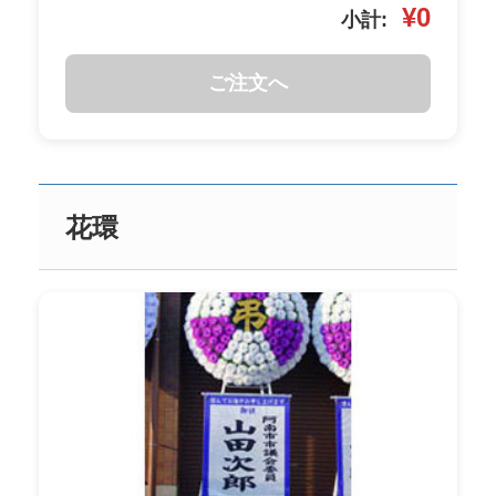
¥0
小計:
ご注文へ
花環