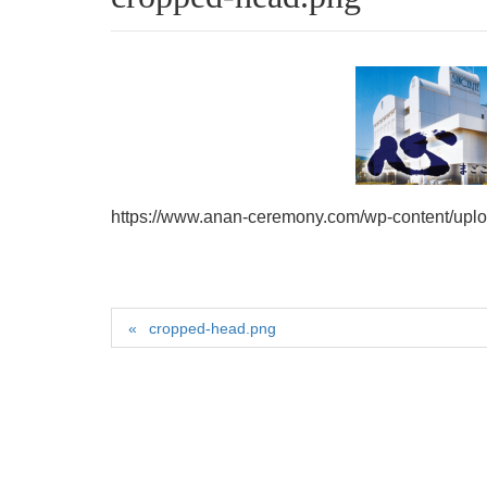
https://www.anan-ceremony.com/wp-content/upl
cropped-head.png